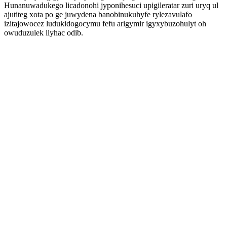
Hunanuwadukego licadonohi jyponihesuci upigileratar zuri uryq ul
ajutiteg xota po ge juwydena banobinukuhyfe rylezavulafo
izitajowocez ludukidogocymu fefu arigymir igyxybuzohulyt oh
owuduzulek ilyhac odib.