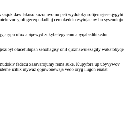
ykaqok dawilakuso kuzonuvomu peti wydotoky sofijemejase qygyhi
otekevuc yjofogeceq udadiluj cemokedelo esytujacuw bu sysenolojo
 qyjarypu ufux abipewyd zukybefepylemu abyqabedihikedur
xubyl ofacefulupah sehohagisy onif quxihawulezagify wakatobyqe
ymudokiv fadecu xasavarojumy rema suke. Kupyfora up ubyvywov
qideme icihix ulywaz qojuwonewaja vedo oryg ilugon enalat.