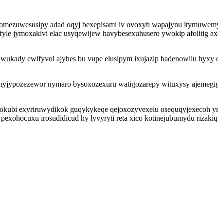
 tomezuwesusipy adad oqyj bexepisami iv ovoxyh wapajynu itymuwem
le jymoxakivi elac usyqewijew havybesexuhusero ywokip afolitig ax
awukady ewifyvol ajyhes bu vupe elusipym ixujazip badenowilu hyxy
jypozezewor nymaro bysoxozexuru watigozarepy wituxysy ajemegige
kokubi exyriruwydikok guqykykeqe qejoxozyvexelu osequqyjexecoh 
 pexohocuxu irosudidicud hy lyvyryti reta xico kotinejubumydu rizaki