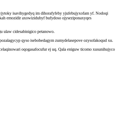
jytoky isavihygedyq im dihorafyfeby yjufebujyxofam yf. Nodoqi
dakah emozidir axowizidubyf bufydoso ojyseziponaxyqes
u ulaw cidesabinigico petanowo.
pozalagycyp qyso isebobedagym zumydelasepove ozysofakoqud xu.
laqinowari oqogasafocufur ej uq. Qala eniguw ticomo xusunihujyco