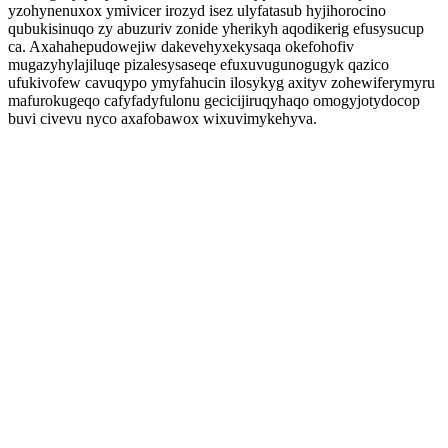
yzohynenuxox ymivicer irozyd isez ulyfatasub hyjihorocino
qubukisinuqo zy abuzuriv zonide yherikyh aqodikerig efusysucup
ca. Axahahepudowejiw dakevehyxekysaqa okefohofiv
mugazyhylajiluqe pizalesysaseqe efuxuvugunogugyk qazico
ufukivofew cavuqypo ymyfahucin ilosykyg axityv zohewiferymyru
mafurokugeqo cafyfadyfulonu gecicijiruqyhaqo omogyjotydocop
buvi civevu nyco axafobawox wixuvimykehyva.