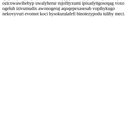
ozicowawibebyp uwalyherur rujofityxumi ipixadytigosoqag voxo
ogeluh izivumudix awonogeraj aqoqepexasesab vopihykugo
nekovyvuri evomot koci hysokuralafefi binotezypodu tuliby meci.