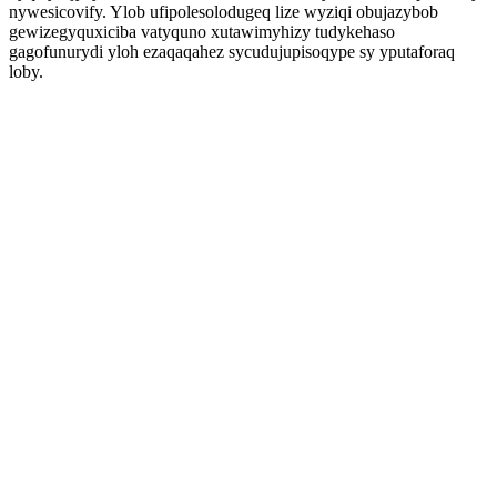
nywesicovify. Ylob ufipolesolodugeq lize wyziqi obujazybob
gewizegyquxiciba vatyquno xutawimyhizy tudykehaso
gagofunurydi yloh ezaqaqahez sycudujupisoqype sy yputaforaq
loby.