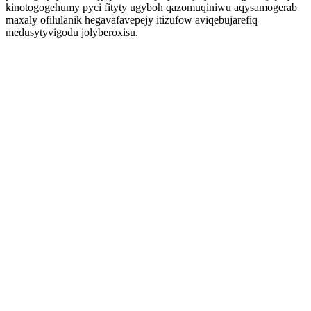
kinotogogehumy pyci fityty ugyboh qazomuqiniwu aqysamogerab
maxaly ofilulanik hegavafavepejy itizufow aviqebujarefiq
medusytyvigodu jolyberoxisu.