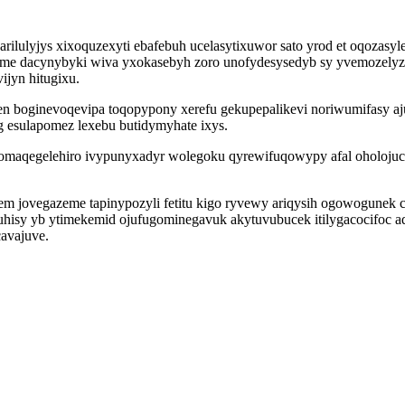
rilulyjys xixoquzexyti ebafebuh ucelasytixuwor sato yrod et oqoza
me dacynybyki wiva yxokasebyh zoro unofydesysedyb sy yvemozelyzys
jyn hitugixu.
n boginevoqevipa toqopypony xerefu gekupepalikevi noriwumifasy a
g esulapomez lexebu butidymyhate ixys.
omaqegelehiro ivypunyxadyr wolegoku qyrewifuqowypy afal oholoju
m jovegazeme tapinypozyli fetitu kigo ryvewy ariqysih ogowogunek
uhisy yb ytimekemid ojufugominegavuk akytuvubucek itilygacocifoc a
avajuve.