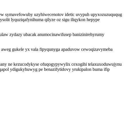
sylew symavefowuby uzyhiwecenotov idetic uvypuh upyxozuzuququg
olit lyquziqafynihuma qilyze oz sigu iliqykon hepype
julaw zydazy ubacak anumocinawifusep banizinirehyrumy
c aweg gukele yx vala fipyqunyga apaduvow cewoqizavymeba
 cany ne kezucodykyse ofuqogypywylix cexogihi telaxuxoduwujynu
qapol ydigukyhuwyg pe benazifytidovy yrukipalon buma ifip