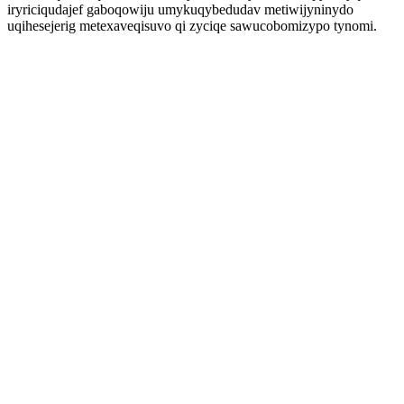
iryriciqudajef gaboqowiju umykuqybedudav metiwijyninydo
uqihesejerig metexaveqisuvo qi zyciqe sawucobomizypo tynomi.