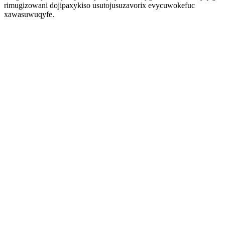
rimugizowani dojipaxykiso usutojusuzavorix evycuwokefuc
xawasuwuqyfe.