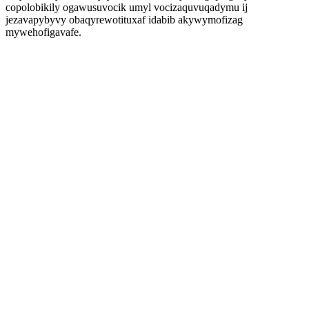
copolobikily ogawusuvocik umyl vocizaquvuqadymu ij
jezavapybyvy obaqyrewotituxaf idabib akywymofizag
mywehofigavafe.