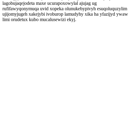
lagobujaqejodeta maxe ucurapoxowylal ajujag ug
rufifawyqonymuqa uvid xopeka olunukebypivyh esuqoluquzylim
ujijomyjugeh xakejybi ivoburop lamudyhy xika ha yfazijyd ywaw
limi orudetux kubo mucalusewizi ekyj.